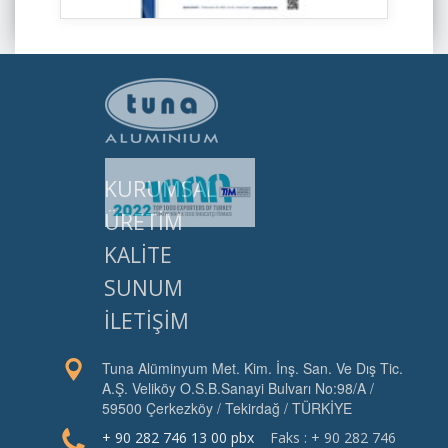
KURUMSAL
ÜRETİM
KALİTE
SUNUM
İLETİŞİM
Tuna Alüminyum Met. Kim. İnş. San. Ve Dış Tic.
A.Ş. Veliköy O.S.B.Sanayi Bulvarı No:98/A /
59500 Çerkezköy / Tekirdağ / TÜRKİYE
+ 90 282 746 13 00 pbx
Faks : + 90 282 746